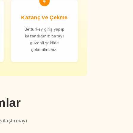
Kazanç ve Çekme
Betturkey giriş yapıp
kazandığınız parayı
güvenli şekilde
çekebilirsiniz.
mlar
rşılaştırmayı