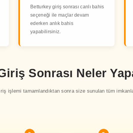
Betturkey giriş sonrası canlı bahis
seçeneği ile maçlar devam
ederken anlık bahis
yapabilirsiniz.
iriş Sonrası Neler Yapa
iriş işlemi tamamlandıktan sonra size sunulan tüm imkanla