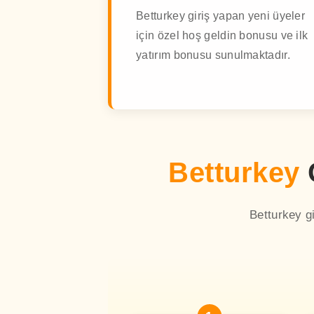
Betturkey giriş yapan yeni üyeler
için özel hoş geldin bonusu ve ilk
yatırım bonusu sunulmaktadır.
Betturkey
G
Betturkey g