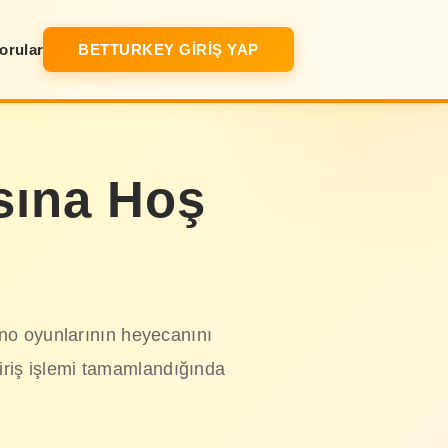
orular
BETTURKEY GIRIŞ YAP
sına Hoş
ino oyunlarının heyecanını
giriş işlemi tamamlandığında