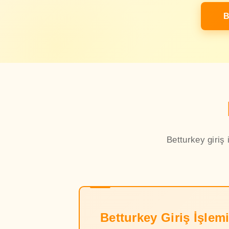
B
Betturkey giriş 
Betturkey Giriş İşlem