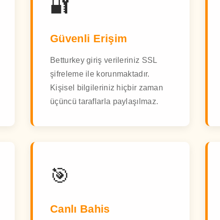
🔐
Güvenli Erişim
Betturkey giriş verileriniz SSL
şifreleme ile korunmaktadır.
Kişisel bilgileriniz hiçbir zaman
üçüncü taraflarla paylaşılmaz.
🎯
Canlı Bahis