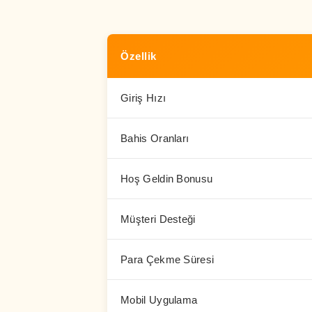
Özellik
Giriş Hızı
Bahis Oranları
Hoş Geldin Bonusu
Müşteri Desteği
Para Çekme Süresi
Mobil Uygulama