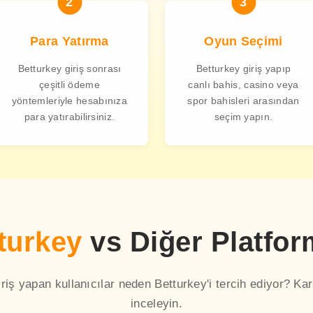
Para Yatırma
Oyun Seçimi
Betturkey giriş sonrası
Betturkey giriş yapıp
çeşitli ödeme
canlı bahis, casino veya
yöntemleriyle hesabınıza
spor bahisleri arasından
para yatırabilirsiniz.
seçim yapın.
turkey
vs Diğer Platfor
riş yapan kullanıcılar neden Betturkey'i tercih ediyor? Ka
inceleyin.