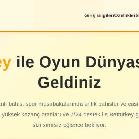
Giriş Bilgileri
Özellikler
S
ey
ile Oyun Dünya
Geldiniz
anlı bahis, spor müsabakalarında anlık bahisler ve cas
, yüksek kazanç oranları ve 7/24 destek ile Betturkey 
sizi sınırsız eğlence bekliyor.