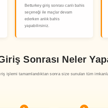
Betturkey giriş sonrası canlı bahis
seçeneği ile maçlar devam
ederken anlık bahis
yapabilirsiniz.
iriş Sonrası Neler Yapa
iriş işlemi tamamlandıktan sonra size sunulan tüm imkanla