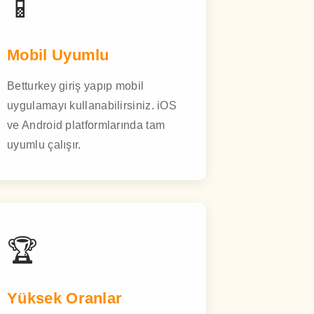
📱
Mobil Uyumlu
Betturkey giriş yapıp mobil
uygulamayı kullanabilirsiniz. iOS
ve Android platformlarında tam
uyumlu çalışır.
🏆
Yüksek Oranlar