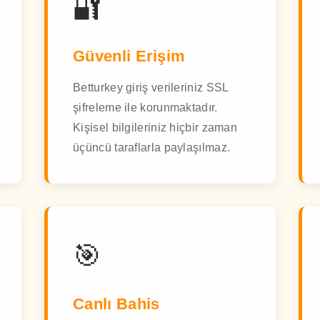
🔐
Güvenli Erişim
Betturkey giriş verileriniz SSL
şifreleme ile korunmaktadır.
Kişisel bilgileriniz hiçbir zaman
üçüncü taraflarla paylaşılmaz.
🎯
Canlı Bahis