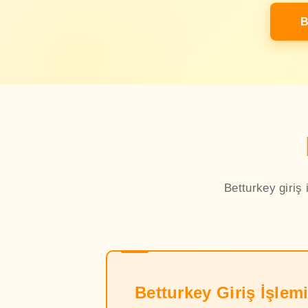
B
Betturkey giriş 
Betturkey Giriş İşlem