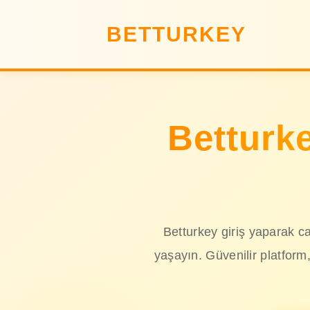
BETTURKEY
Betturk
Betturkey giriş yaparak c
yaşayın. Güvenilir platform